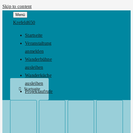
Skip to content
Menü
Krefeld650
Startseite
Veranstaltung
anmelden
Wanderbühne
ausleihen
Wanderküche
ausleihen
Startseite
Projektaufrufe