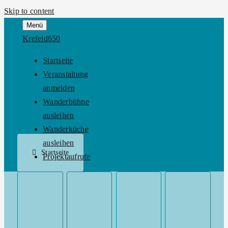
Skip to content
Menü
Krefeld650
Startseite
Veranstaltung
anmelden
Wanderbühne
ausleihen
Wanderküche
ausleihen
Startseite
Projektaufrufe